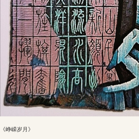
《峥嵘岁月》